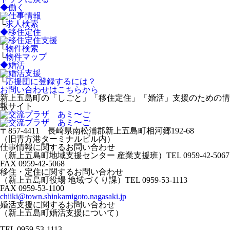
◆
働く
└
求人検索
◆
移住定住
└
物件検索
└
物件マップ
◆
婚活
└
応援団に登録するには？
お問い合わせはこちらから
新上五島町の「しごと」「移住定住」「婚活」支援のための情
報サイト
〒857-4411 長崎県南松浦郡新上五島町相河郷192-68
（旧青方港ターミナルビル内）
仕事情報に関するお問い合わせ
（新上五島町地域支援センター 産業支援班）
TEL 0959-42-5067
FAX 0959-42-5068
移住・定住に関するお問い合わせ
（新上五島町役場 地域づくり課）
TEL 0959-53-1113
FAX 0959-53-1100
chiiki@town.shinkamigoto.nagasaki.jp
婚活支援に関するお問い合わせ
（新上五島町婚活支援について）
TEL 0959-53-1113