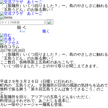
「（製麺所）いくつ回りました？」ー。島のやさしさに触れる
「五島うどん」のお振る舞い！
働く
住む
出逢う
アクセス
移住コラム
2017年3月28日
「（製麺所）いくつ回りました？」ー。島のやさしさに触れる
「五島うどん」のお振る舞い！
ここ数日、長崎県新上五島町のあちこちで、
「いくつ回りました？」とのやり取りが聞こえてきます。
平成２９年３月２６日（日曜）に行われた、
町内の「五島うどん」９製麺所が日頃の感謝の気持ちを込めて
無料で振る舞う「第６回五島うどんば食うてさるこう」のこ
と。
各製麺所を回り、アツアツの五島うどんをいただく。
料理法はそれぞれで、あごだしを基本に、
カレー味やジャージャー麺風も登場。