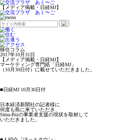
【メディア掲載・日経MJ】
働く
住む
出逢う
アクセス
移住コラム
2017年10月31日
【メディア掲載・日経MJ】
マーケティング専門紙「日経MJ」
（10月30日付）に載せていただきました。
■日経MJ 10月30日付
日本経済新聞社の記者様に
何度も島に来ていただき、
Sima-Bizの事業者支援の現状を取材して
いただきました。
■人紹介「ほっとタウン」