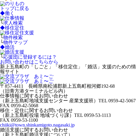
トップに戻る
◆
働く
└
求人検索
◆
移住定住
└
物件検索
└
物件マップ
◆
婚活
└
応援団に登録するには？
お問い合わせはこちらから
新上五島町の「しごと」「移住定住」「婚活」支援のための情
報サイト
〒857-4411 長崎県南松浦郡新上五島町相河郷192-68
（旧青方港ターミナルビル内）
仕事情報に関するお問い合わせ
（新上五島町地域支援センター 産業支援班）
TEL 0959-42-5067
FAX 0959-42-5068
移住・定住に関するお問い合わせ
（新上五島町役場 地域づくり課）
TEL 0959-53-1113
FAX 0959-53-1100
chiiki@town.shinkamigoto.nagasaki.jp
婚活支援に関するお問い合わせ
（新上五島町婚活支援について）