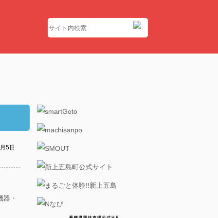
8月5日
機器・