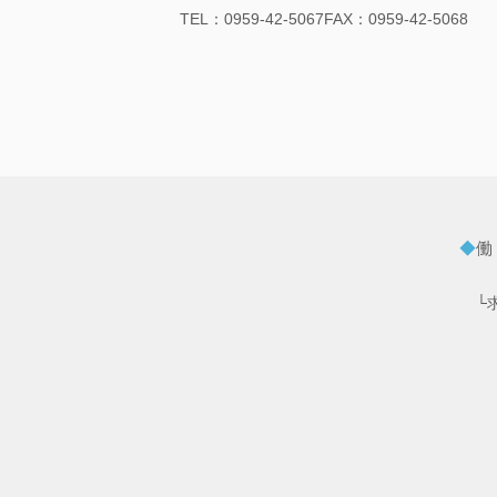
TEL：0959-42-5067FAX：0959-42-5068
◆
働
└