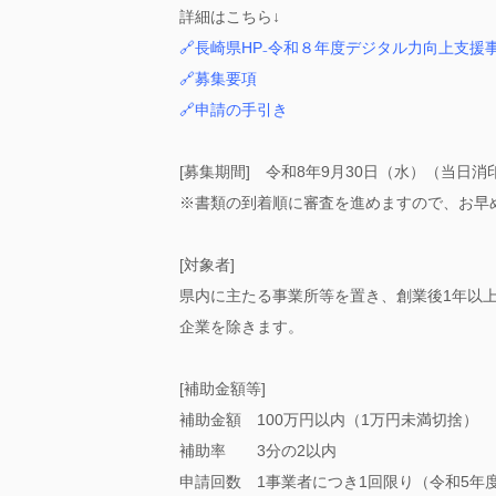
詳細はこちら↓
🔗長崎県HP₋令和８年度デジタル力向上支援
🔗募集要項
🔗申請の手引き
[募集期間]
令和8年9月30日（水）（当日消
※書類の到着順に審査を進めますので、お早
[対象者]
県内に主たる事業所等を置き、創業後1年以
企業を除きます。
[補助金額等]
補助金額 100万円以内（1万円未満切捨）
補助率 3分の2以内
申請回数 1事業者につき1回限り（令和5年